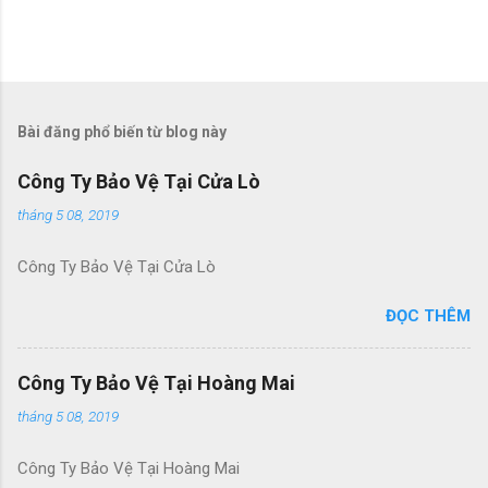
Đ
ă
n
g
Bài đăng phổ biến từ blog này
n
h
Công Ty Bảo Vệ Tại Cửa Lò
ậ
n
tháng 5 08, 2019
x
é
Công Ty Bảo Vệ Tại Cửa Lò
t
ĐỌC THÊM
Công Ty Bảo Vệ Tại Hoàng Mai
tháng 5 08, 2019
Công Ty Bảo Vệ Tại Hoàng Mai