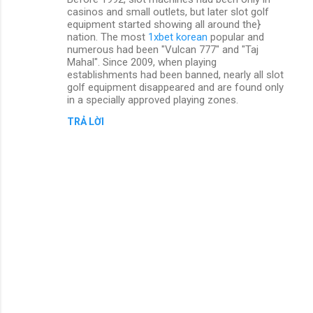
h
casinos and small outlets, but later slot golf
ậ
equipment started showing all around the}
nation. The most
1xbet korean
popular and
n
numerous had been "Vulcan 777" and "Taj
Mahal". Since 2009, when playing
x
establishments had been banned, nearly all slot
é
golf equipment disappeared and are found only
in a specially approved playing zones.
t
TRẢ LỜI